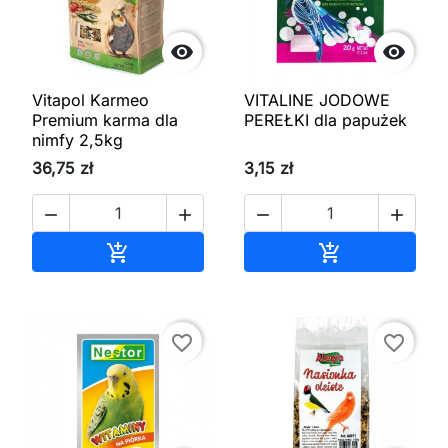


Vitapol Karmeo
VITALINE JODOWE
Premium karma dla
PEREŁKI dla papużek
nimfy 2,5kg
36,75 zł
3,15 zł




Dodaj do koszyka
Dodaj do kos


favorite_border
favorite_border