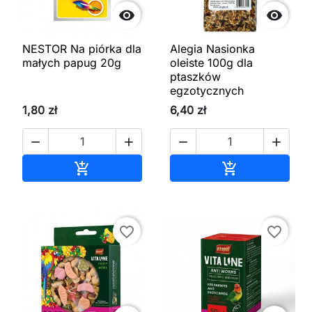


NESTOR Na piórka dla
Alegia Nasionka
małych papug 20g
oleiste 100g dla
ptaszków
egzotycznych
1,80 zł
6,40 zł




Dodaj do koszyka
Dodaj do kos


favorite_border
favorite_border