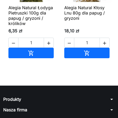
Alegia Natural Łodyga
Alegia Natural Kłosy
Pietruszki 100g dla
Lnu 80g dla papug /
papug / gryzoni /
gryzoni
królików
6,35 zł
18,10 zł




Dodaj do koszyka
Dodaj do kos


arrow_drop_down
Produkty
arrow_drop_down
Nasza firma