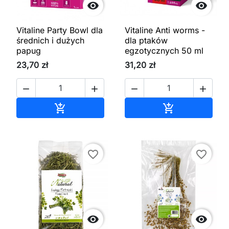


Vitaline Party Bowl dla
Vitaline Anti worms -
średnich i dużych
dla ptaków
papug
egzotycznych 50 ml
23,70 zł
31,20 zł




Dodaj do koszyka
Dodaj do kos


favorite_border
favorite_border

