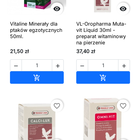


Vitaline Minerały dla
VL-Oropharma Muta-
ptaków egzotycznych
vit Liquid 30ml -
50ml.
preparat witaminowy
na pierzenie
21,50 zł
37,40 zł




Dodaj do koszyka
Dodaj do kos


favorite_border
favorite_border