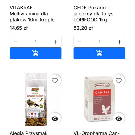
VITAKRAFT
CEDE Pokarm
Multivitamina dla
jajeczny dla lorys
ptaków 10ml krople
LORIFOOD 1kg
14,65 zł
52,20 zł




Dodaj do koszyka
Dodaj do kos


favorite_border
favorite_border


Alegia Przysmak
VL-Oropharma Can-