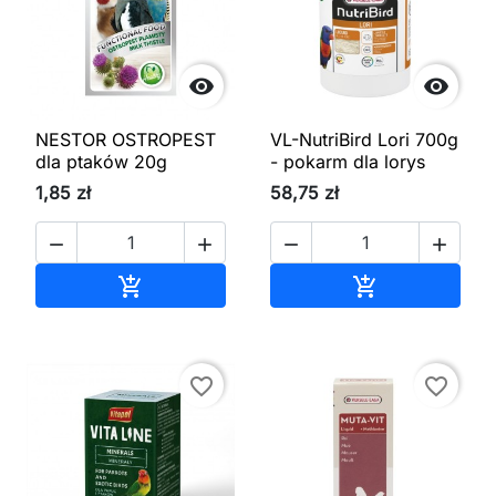


NESTOR OSTROPEST
VL-NutriBird Lori 700g
dla ptaków 20g
- pokarm dla lorys
1,85 zł
58,75 zł




Dodaj do koszyka
Dodaj do kos


favorite_border
favorite_border