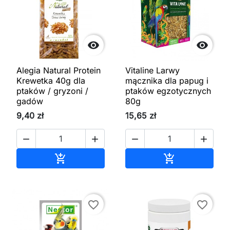


Alegia Natural Protein
Vitaline Larwy
Krewetka 40g dla
mącznika dla papug i
ptaków / gryzoni /
ptaków egzotycznych
gadów
80g
9,40 zł
15,65 zł




Dodaj do koszyka
Dodaj do kos


favorite_border
favorite_border