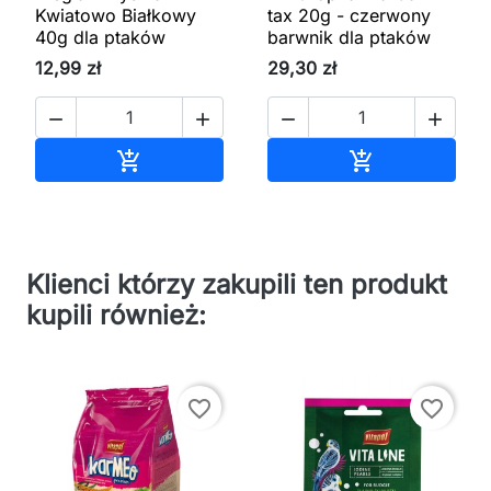
Kwiatowo Białkowy
tax 20g - czerwony
40g dla ptaków
barwnik dla ptaków
12,99 zł
29,30 zł




Dodaj do koszyka
Dodaj do kos


Klienci którzy zakupili ten produkt
kupili również:
favorite_border
favorite_border