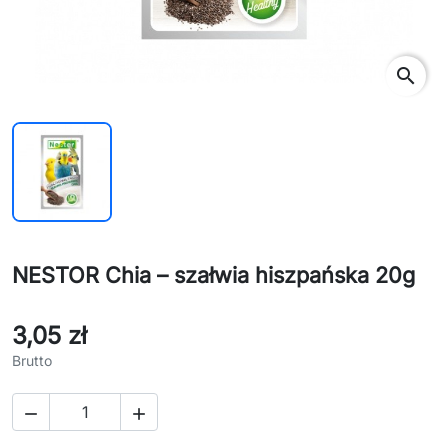
search
NESTOR Chia – szałwia hiszpańska 20g
3,05 zł
Brutto

