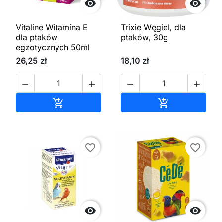


Vitaline Witamina E
Trixie Węgiel, dla
dla ptaków
ptaków, 30g
egzotycznych 50ml
26,25 zł
18,10 zł




Dodaj do koszyka
Dodaj do kos


favorite_border
favorite_border

