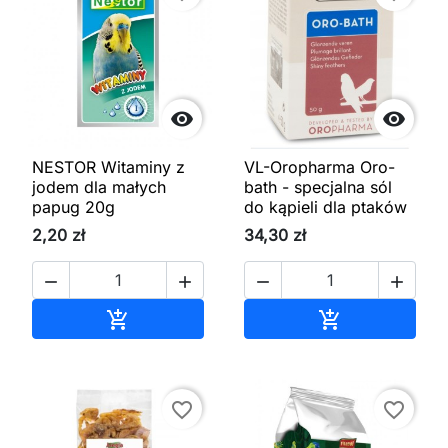


NESTOR Witaminy z
VL-Oropharma Oro-
jodem dla małych
bath - specjalna sól
papug 20g
do kąpieli dla ptaków
2,20 zł
34,30 zł




Dodaj do koszyka
Dodaj do kos


favorite_border
favorite_border