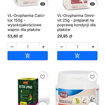


VL-Oropharma Calci-
VL-Oropharma Omni-
lux 150g -
vit 25g - preparat na
wysokojakościowe
poprawę kondycji dla
wapno dla ptaków
ptaków
53,80 zł
29,95 zł




Dodaj do koszyka
Dodaj do kos


favorite_border
favorite_border