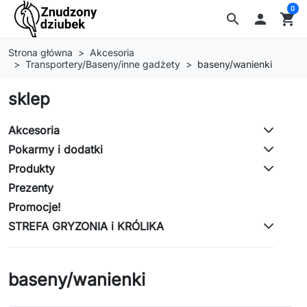
0
search

shopping_cart
Strona główna
Akcesoria
Transportery/Baseny/inne gadżety
baseny/wanienki
sklep
Akcesoria
Pokarmy i dodatki
Produkty
Prezenty
Promocje!
STREFA GRYZONIA i KRÓLIKA
baseny/wanienki