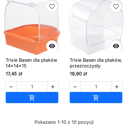
favorite_border
favorite_border


Trixie Basen dla ptaków
Trixie Basen dla ptaków,
14×14×15
przezroczysty
17,45 zł
19,90 zł




Dodaj do koszyka
Dodaj do ko


Pokazano 1-10 z 10 pozycji