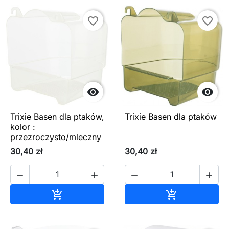
favorite_border
favorite_border


Trixie Basen dla ptaków,
Trixie Basen dla ptaków
kolor :
przezroczysto/mleczny
30,40 zł
30,40 zł




Dodaj do koszyka
Dodaj do ko

