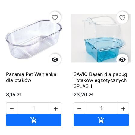
favorite_border
favorite_border


Panama Pet Wanienka
SAVIC Basen dla papug
dla ptaków
i ptaków egzotycznych
SPLASH
8,15 zł
23,20 zł




Dodaj do koszyka
Dodaj do ko

