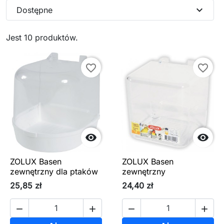
expand_more
Dostępne
Jest 10 produktów.
favorite_border
favorite_border


ZOLUX Basen
ZOLUX Basen
zewnętrzny dla ptaków
zewnętrzny
25,85 zł
24,40 zł



