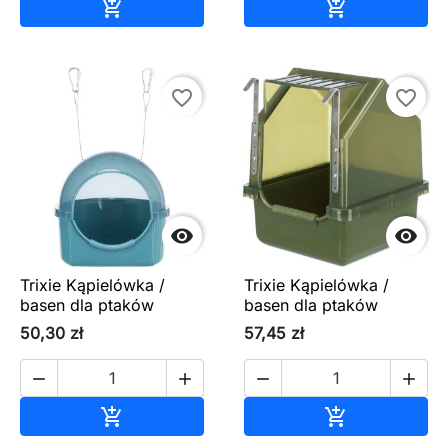
Dodaj do koszyka
Dodaj do ko


favorite_border
favorite_border


Trixie Kąpielówka /
Trixie Kąpielówka /
basen dla ptaków
basen dla ptaków
50,30 zł
57,45 zł




Dodaj do koszyka
Dodaj do ko

