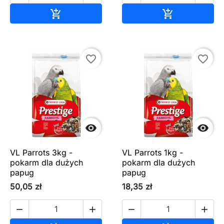
Dodaj do koszyka
Dodaj do ko


favorite_border
favorite_border


VL Parrots 3kg -
VL Parrots 1kg -
pokarm dla dużych
pokarm dla dużych
papug
papug
50,05 zł
18,35 zł



