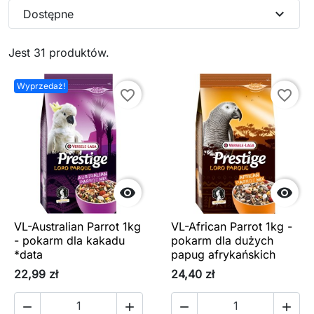
expand_more
Dostępne
Jest 31 produktów.
Wyprzedaż!
favorite_border
favorite_border


VL-Australian Parrot 1kg
VL-African Parrot 1kg -
- pokarm dla kakadu
pokarm dla dużych
*data
papug afrykańskich
22,99 zł
24,40 zł



