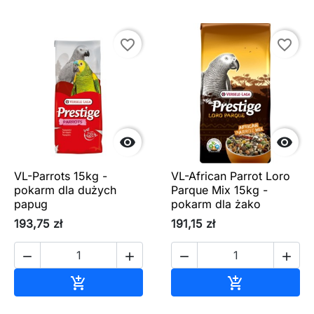
favorite_border
favorite_border


VL-Parrots 15kg -
VL-African Parrot Loro
pokarm dla dużych
Parque Mix 15kg -
papug
pokarm dla żako
193,75 zł
191,15 zł




Dodaj do koszyka
Dodaj do ko

