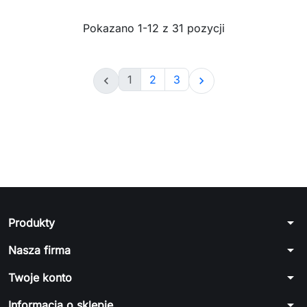
Pokazano 1-12 z 31 pozycji
1
2
3


arrow_drop_down
Produkty
arrow_drop_down
Nasza firma
arrow_drop_down
Twoje konto
arrow_drop_down
Informacja o sklepie