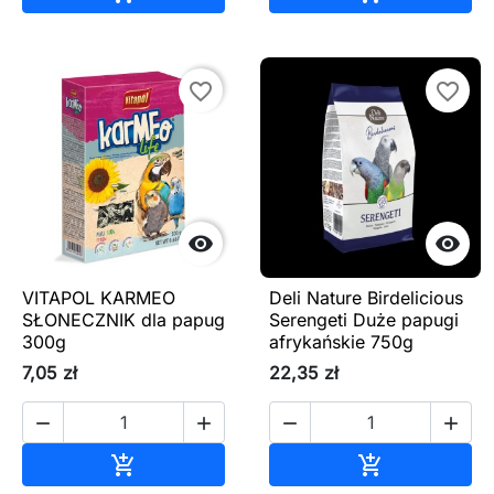
favorite_border
favorite_border


VITAPOL KARMEO
Deli Nature Birdelicious
SŁONECZNIK dla papug
Serengeti Duże papugi
300g
afrykańskie 750g
7,05 zł
22,35 zł




Dodaj do koszyka
Dodaj do ko

