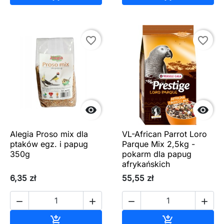
favorite_border
favorite_border


Alegia Proso mix dla
VL-African Parrot Loro
ptaków egz. i papug
Parque Mix 2,5kg -
350g
pokarm dla papug
afrykańskich
6,35 zł
55,55 zł




Dodaj do koszyka
Dodaj do ko

