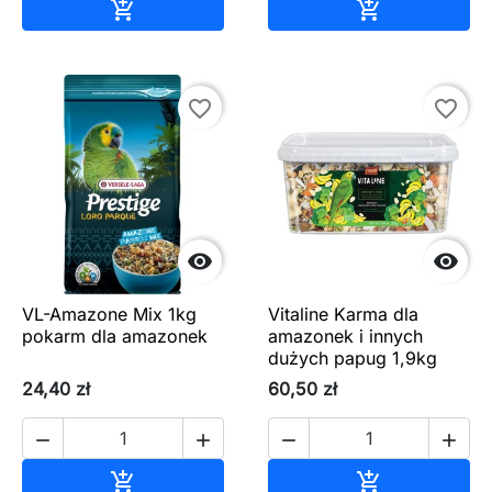
Dodaj do koszyka
Dodaj do ko


favorite_border
favorite_border


VL-Amazone Mix 1kg
Vitaline Karma dla
pokarm dla amazonek
amazonek i innych
dużych papug 1,9kg
24,40 zł
60,50 zł




Dodaj do koszyka
Dodaj do ko

