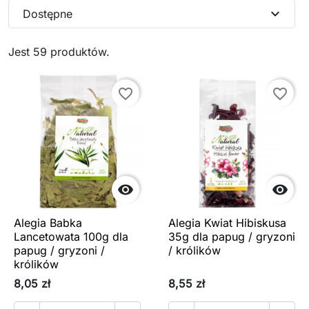
expand_more
Dostępne
Jest 59 produktów.
favorite_border
favorite_border


Alegia Babka
Alegia Kwiat Hibiskusa
Lancetowata 100g dla
35g dla papug / gryzoni
papug / gryzoni /
/ królików
królików
8,05 zł
8,55 zł