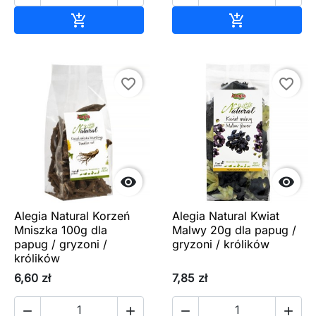
Dodaj do koszyka
Dodaj do ko


favorite_border
favorite_border


Alegia Natural Korzeń
Alegia Natural Kwiat
Mniszka 100g dla
Malwy 20g dla papug /
papug / gryzoni /
gryzoni / królików
królików
6,60 zł
7,85 zł



