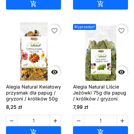
Dodaj do koszyka
Dodaj do ko


Wyprzedaż!
favorite_border
favorite_border


Alegia Natural Kwiatowy
Alegia Natural Liście
przysmak dla papug /
Jeżówki 75g dla papug
gryzoni / królików 50g
/ królików / gryzoni
8,25 zł
7,99 zł




Dodaj do koszyka
Dodaj do ko

