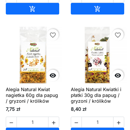
Dodaj do koszyka
Dodaj do ko


favorite_border
favorite_border


Alegia Natural Kwiat
Alegia Natural Kwiatki i
nagietka 60g dla papug
płatki 30g dla papug /
/ gryzoni / królików
gryzoni / królików
7,75 zł
8,40 zł



