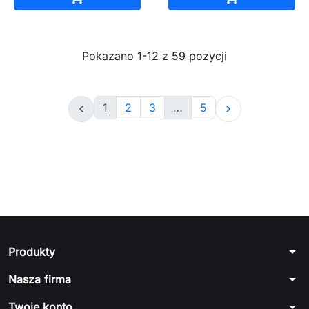
Pokazano 1-12 z 59 pozycji
1
2
3
…
5


arrow_drop_down
Produkty
arrow_drop_down
Nasza firma
arrow_drop_down
Twoje konto