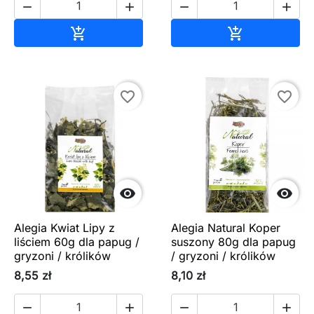




Dodaj do koszyka
Dodaj do ko


favorite_border
favorite_border


Alegia Kwiat Lipy z
Alegia Natural Koper
liściem 60g dla papug /
suszony 80g dla papug
gryzoni / królików
/ gryzoni / królików
8,55 zł
8,10 zł



