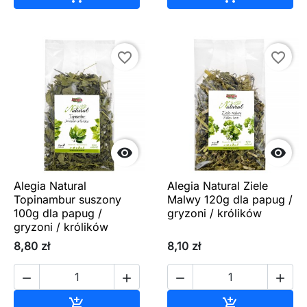
favorite_border
favorite_border


Alegia Natural
Alegia Natural Ziele
Topinambur suszony
Malwy 120g dla papug /
100g dla papug /
gryzoni / królików
gryzoni / królików
8,80 zł
8,10 zł




Dodaj do koszyka
Dodaj do ko

