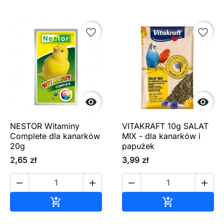
favorite_border
favorite_border


NESTOR Witaminy
VITAKRAFT 10g SALAT
Complete dla kanarków
MIX - dla kanarków i
20g
papużek
2,65 zł
3,99 zł




Dodaj do koszyka
Dodaj do ko

