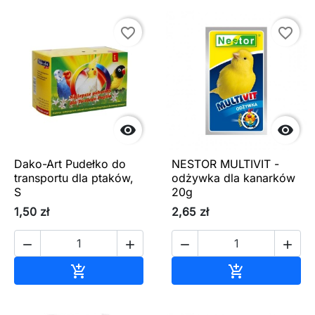
favorite_border
favorite_border


Dako-Art Pudełko do
NESTOR MULTIVIT -
transportu dla ptaków,
odżywka dla kanarków
S
20g
1,50 zł
2,65 zł




Dodaj do koszyka
Dodaj do ko

