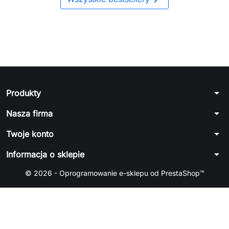
arrow_drop_down
Produkty
arrow_drop_down
Nasza firma
arrow_drop_down
Twoje konto
arrow_drop_down
Informacja o sklepie
© 2026 - Oprogramowanie e-sklepu od PrestaShop™