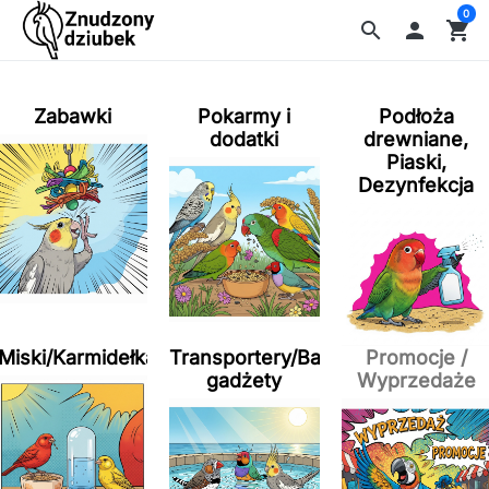
0
search

shopping_cart
Zabawki
Pokarmy i
Podłoża
dodatki
drewniane,
Piaski,
Dezynfekcja
Miski/Karmidełka/Poidełka
Transportery/Baseny/inne
Promocje /
gadżety
Wyprzedaże