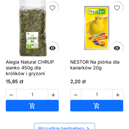
favorite_border
favorite_border


Alegia Natural CHRUP
NESTOR Na piórka dla
sianko 450g dla
kanarków 20g
królików i gryzoni
15,85 zł
2,20 zł




Dodaj do koszyka
Dodaj do ko



Wszystkie bestsellery