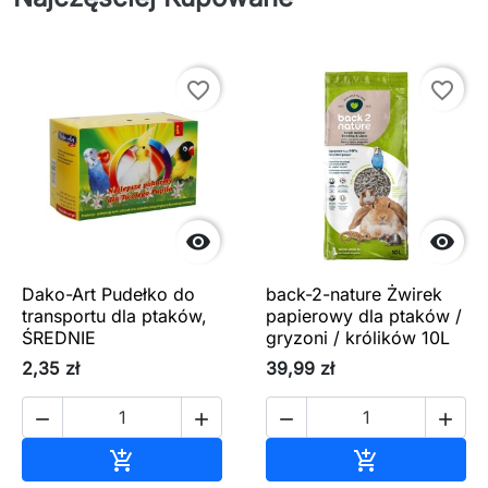
favorite_border
favorite_border


Dako-Art Pudełko do
back-2-nature Żwirek
transportu dla ptaków,
papierowy dla ptaków /
ŚREDNIE
gryzoni / królików 10L
2,35 zł
39,99 zł




Dodaj do koszyka
Dodaj do ko

