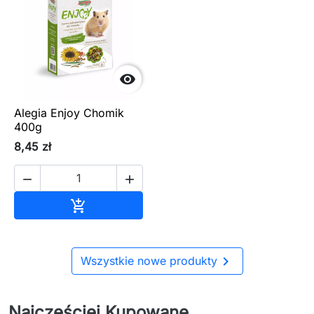

Alegia Enjoy Chomik
400g
8,45 zł


Dodaj do koszyka


Wszystkie nowe produkty
Najczęściej Kupowane