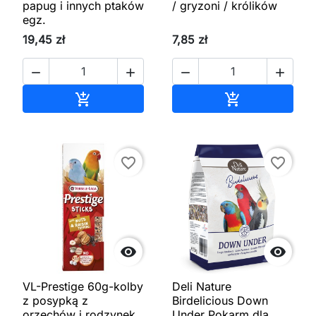
papug i innych ptaków
/ gryzoni / królików
egz.
19,45 zł
7,85 zł




Dodaj do koszyka
Dodaj do kos


favorite_border
favorite_border


VL-Prestige 60g-kolby
Deli Nature
z posypką z
Birdelicious Down
orzechów i rodzynek
Under Pokarm dla