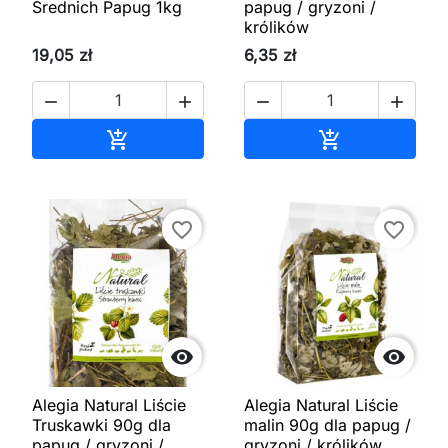
Średnich Papug 1kg
papug / gryzoni /
królików
19,05 zł
6,35 zł




Dodaj do koszyka
Dodaj do kos


favorite_border
favorite_border


Alegia Natural Liście
Alegia Natural Liście
Truskawki 90g dla
malin 90g dla papug /
papug / gryzoni /
gryzoni / królików