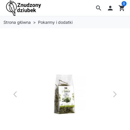
0
search

shopping_cart
Strona główna
Pokarmy i dodatki
Previous
Next