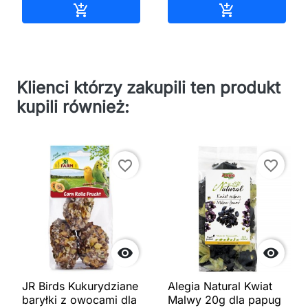
Dodaj do koszyka
Dodaj do kos


Klienci którzy zakupili ten produkt
kupili również:
favorite_border
favorite_border


JR Birds Kukurydziane
Alegia Natural Kwiat
baryłki z owocami dla
Malwy 20g dla papug