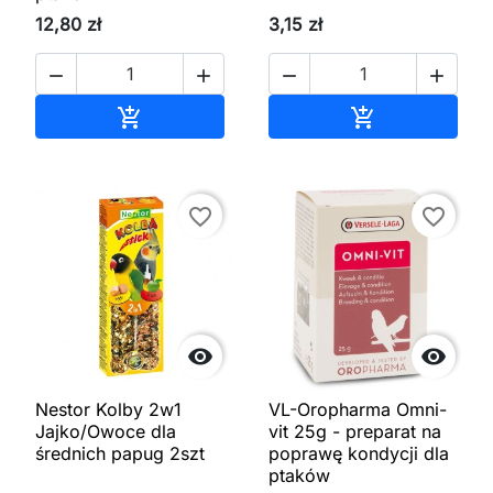
12,80 zł
3,15 zł




Dodaj do koszyka
Dodaj do kos


favorite_border
favorite_border


Nestor Kolby 2w1
VL-Oropharma Omni-
Jajko/Owoce dla
vit 25g - preparat na
średnich papug 2szt
poprawę kondycji dla
ptaków