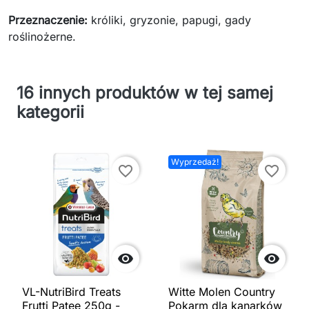
Przeznaczenie:
króliki, gryzonie, papugi, gady
roślinożerne.
16 innych produktów w tej samej
kategorii
Wyprzedaż!
favorite_border
favorite_border


VL-NutriBird Treats
Witte Molen Country
Frutti Patee 250g -
Pokarm dla kanarków