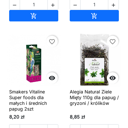




Dodaj do koszyka
Dodaj do kos


favorite_border
favorite_border


Smakers Vitaline
Alegia Natural Ziele
Super foods dla
Mięty 110g dla papug /
małych i średnich
gryzoni / królików
papug 2szt
8,20 zł
8,85 zł