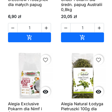
dla małych papug
średn. papug Australii
0,8kg
6,90 zł
20,05 zł




Dodaj do koszyka
Dodaj do kos


favorite_border
favorite_border


Alegia Exclusive
Alegia Natural Łodyga
Pokarm dla Nimf i
Pietruszki 100g dla