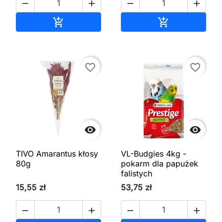




Dodaj do koszyka
Dodaj do kos


favorite_border
favorite_border


TIVO Amarantus kłosy
VL-Budgies 4kg -
80g
pokarm dla papużek
falistych
15,55 zł
53,75 zł



