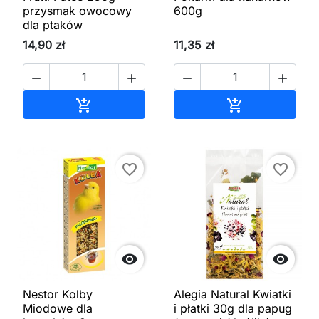
przysmak owocowy
600g
dla ptaków
14,90 zł
11,35 zł




Dodaj do koszyka
Dodaj do kos


favorite_border
favorite_border


Nestor Kolby
Alegia Natural Kwiatki
Miodowe dla
i płatki 30g dla papug