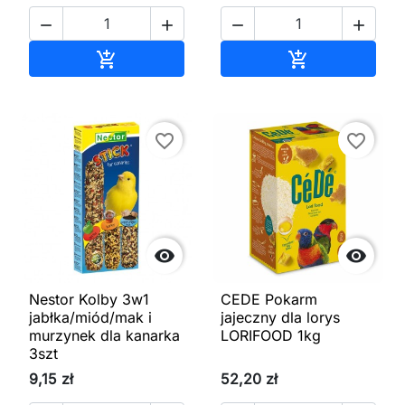




Dodaj do koszyka
Dodaj do kos


favorite_border
favorite_border


Nestor Kolby 3w1
CEDE Pokarm
jabłka/miód/mak i
jajeczny dla lorys
murzynek dla kanarka
LORIFOOD 1kg
3szt
9,15 zł
52,20 zł