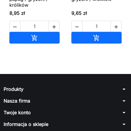
królików
8,95 zł
9,65 zł




Dodaj do koszyka
Dodaj do kos


arrow_drop_down
Produkty
arrow_drop_down
Nasza firma
arrow_drop_down
Twoje konto
arrow_drop_down
Informacja o sklepie