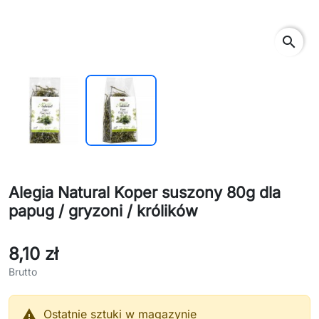
search
Alegia Natural Koper suszony 80g dla
papug / gryzoni / królików
8,10 zł
Brutto

Ostatnie sztuki w magazynie