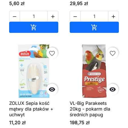
5,60 zł
29,95 zł




Dodaj do koszyka
Dodaj do kos


favorite_border
favorite_border


ZOLUX Sepia kość
VL-Big Parakeets
mątwy dla ptaków +
20kg - pokarm dla
uchwyt
średnich papug
11,20 zł
198,75 zł