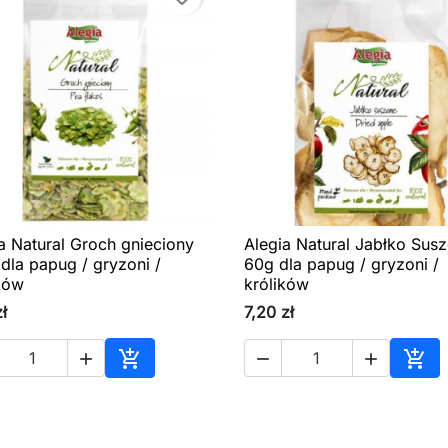
a Natural Groch gnieciony
Alegia Natural Jabłko Sus

Szybki podgląd

Szybki podgląd
dla papug / gryzoni /
60g dla papug / gryzoni /
ków
królików
zł
7,20 zł





Dodaj do koszyka
Dod