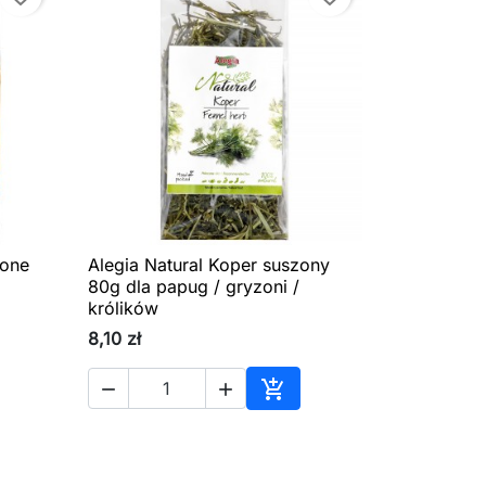
zone
Alegia Natural Koper suszony

Szybki podgląd
80g dla papug / gryzoni /
królików
8,10 zł



aj do koszyka
Dodaj do koszyka