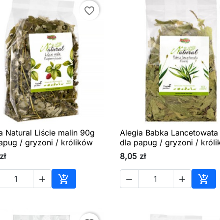
favorite_border
a Natural Liście malin 90g
Alegia Babka Lancetowata

Szybki podgląd

Szybki podgląd
apug / gryzoni / królików
dla papug / gryzoni / król
zł
8,05 zł





Dodaj do koszyka
Dod