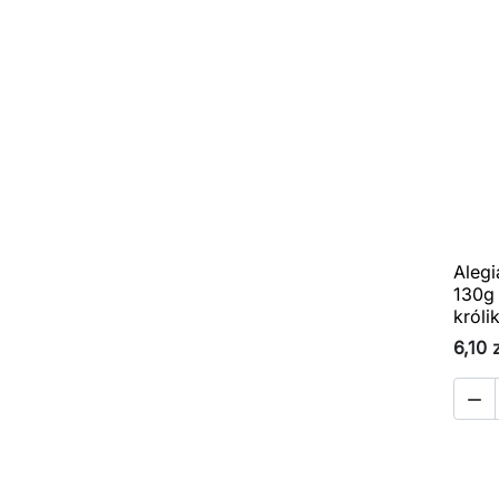
Alegi
130g 
króli
6,10 
