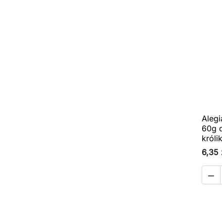
Alegi
60g d
króli
6,35 
