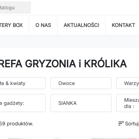
TERY BOX
O NAS
AKTUALNOŚCI
KONTAKT
REFA GRYZONIA i KRÓLIKA
ła & kwiaty
Owoce
Warz
Miesza
e gadżety:
SIANKA
dla :
sort
259 produktów.
Sortu