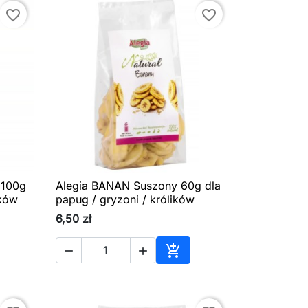
favorite_border
favorite_border
 100g
Alegia BANAN Suszony 60g dla

Szybki podgląd
ików
papug / gryzoni / królików
6,50 zł



aj do koszyka
Dodaj do koszyka