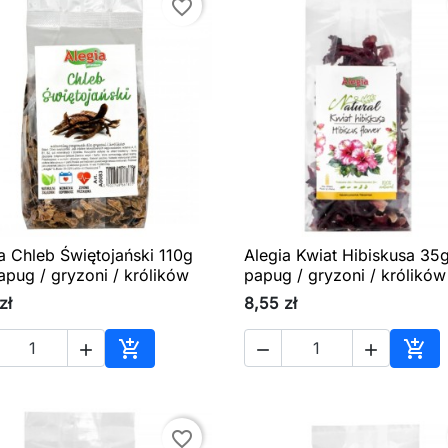
favorite_border
a Chleb Świętojański 110g
Alegia Kwiat Hibiskusa 35g

Szybki podgląd

Szybki podgląd
apug / gryzoni / królików
papug / gryzoni / królików
zł
8,55 zł





Dodaj do koszyka
Dod
favorite_border