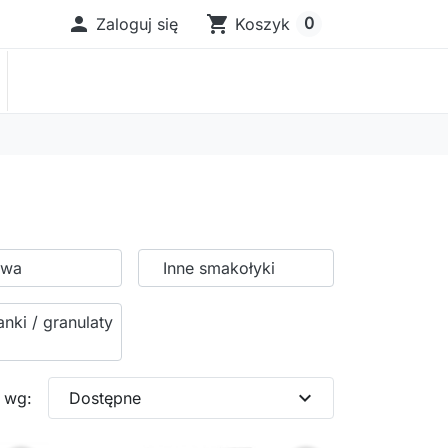

shopping_cart
0
Zaloguj się
Koszyk
ywa
Inne smakołyki
nki / granulaty
expand_more
j wg:
Dostępne