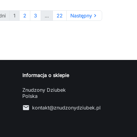
dni
1
2
3
…
22
Następny

Informacja o sklepie
Znudzony Dziubek
Polska
mail
kontakt@znudzonydziubek.pl