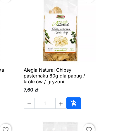
ka
Alegia Natural Chipsy

Szybki podgląd
pasternaku 80g dla papug /
królików / gryzoni
7,60 zł



aj do koszyka
Dodaj do koszyka
favorite_border
favorite_border