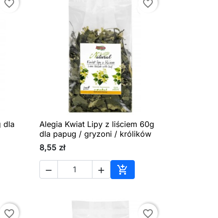
favorite_border
favorite_border
 dla
Alegia Kwiat Lipy z liściem 60g

Szybki podgląd
dla papug / gryzoni / królików
8,55 zł



aj do koszyka
Dodaj do koszyka
favorite_border
favorite_border