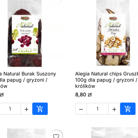
a Natural Burak Suszony
Alegia Natural chips Grusz

Szybki podgląd

Szybki podgląd
la papug / gryzoni /
100g dla papug / gryzoni /
ków
królików
zł
8,80 zł





Dodaj do koszyka
Dod
favorite_border