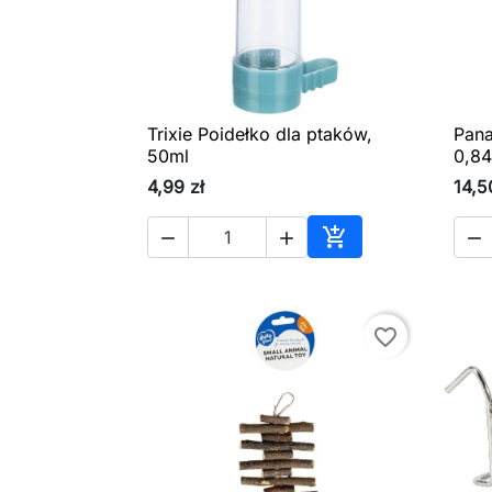
Trixie Poidełko dla ptaków,
Pana

Szybki podgląd
50ml
0,84
4,99 zł
14,5




Dodaj do koszyka
favorite_border