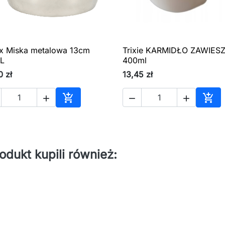
x Miska metalowa 13cm
Trixie KARMIDŁO ZAWIES

Szybki podgląd

Szybki podgląd
6L
400ml
0 zł
13,45 zł





Dodaj do koszyka
Dod
rodukt kupili również: