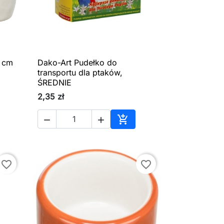
 cm
Dako-Art Pudełko do

Szybki podgląd
transportu dla ptaków,
ŚREDNIE
2,35 zł



aj do koszyka
Dodaj do koszyka
favorite_border
favorite_border