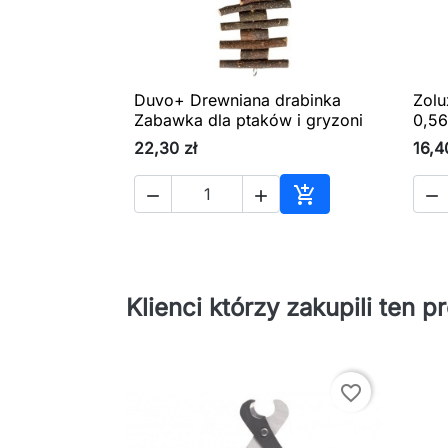
Duvo+ Drewniana drabinka
Zolu

Szybki podgląd
Zabawka dla ptaków i gryzoni
0,5
22,30 zł
16,4




Dodaj do koszyka
Klienci którzy zakupili ten p
favorite_border