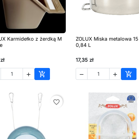
X Karmidełko z żerdką M
ZOLUX Miska metalowa 15

Szybki podgląd

Szybki podgląd
e
0,84 L
zł
17,35 zł





Dodaj do koszyka
Dod
favorite_border