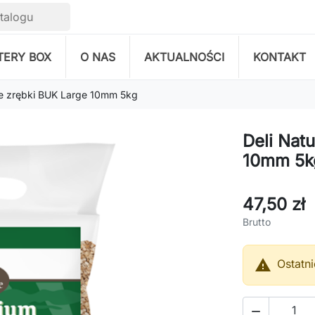
TERY BOX
O NAS
AKTUALNOŚCI
KONTAKT
że zrębki BUK Large 10mm 5kg
Deli Nat
10mm 5k
47,50 zł
Brutto

Ostatn
