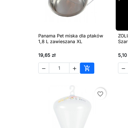
Panama Pet miska dla ptaków
ZOLU

Szybki podgląd
1,8 L zawieszana XL
Szar
19,65 zł
5,10 




Dodaj do koszyka
favorite_border