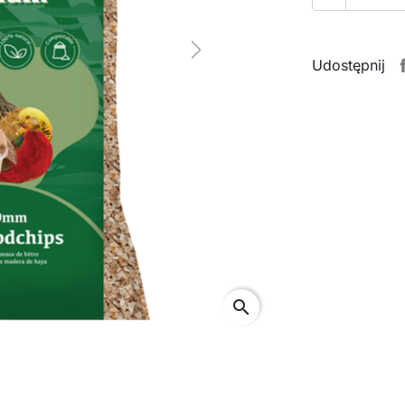
Next
Udostępnij
search