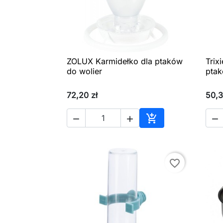
ZOLUX Karmidełko dla ptaków
Trix

Szybki podgląd
do wolier
pta
72,20 zł
50,3




Dodaj do koszyka
favorite_border