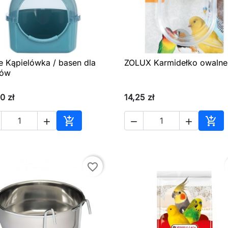
ie Kąpielówka / basen dla
ZOLUX Karmidełko owalne

Szybki podgląd

Szybki podgląd
ków
0 zł
14,25 zł





Dodaj do koszyka
Dod
favorite_border