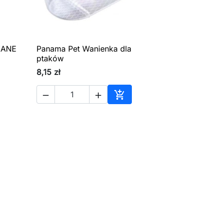
ZANE
Panama Pet Wanienka dla

Szybki podgląd
ptaków
8,15 zł



aj do koszyka
Dodaj do koszyka