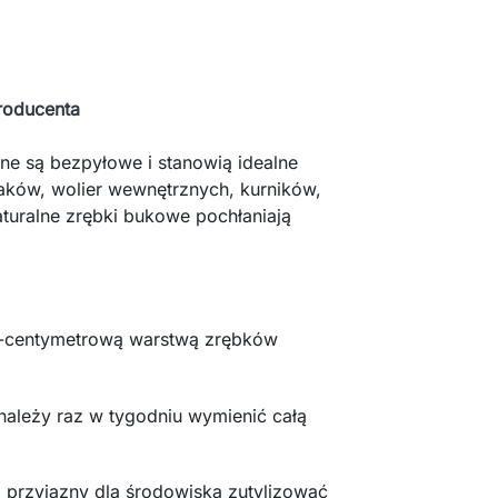
roducenta
ne są bezpyłowe i stanowią idealne
ptaków, wolier wewnętrznych, kurników,
turalne zrębki bukowe pochłaniają
5-centymetrową warstwą zrębków
należy raz w tygodniu wymienić całą
przyjazny dla środowiska zutylizować