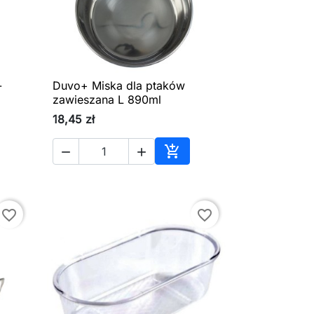
-
Duvo+ Miska dla ptaków

Szybki podgląd
zawieszana L 890ml
18,45 zł



aj do koszyka
Dodaj do koszyka
favorite_border
favorite_border