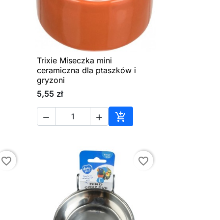
Trixie Miseczka mini

Szybki podgląd
ceramiczna dla ptaszków i
gryzoni
5,55 zł



aj do koszyka
Dodaj do koszyka
favorite_border
favorite_border