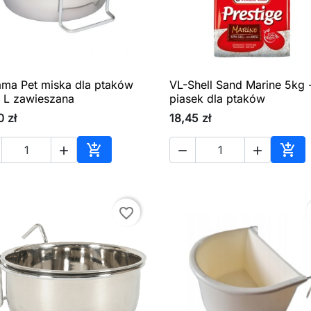
ma Pet miska dla ptaków
VL-Shell Sand Marine 5kg 

Szybki podgląd

Szybki podgląd
 L zawieszana
piasek dla ptaków
0 zł
18,45 zł





Dodaj do koszyka
Dod
favorite_border