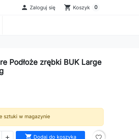

shopping_cart
0
Zaloguj się
Koszyk
ure Podłoże zrębki BUK Large
g
ie sztuki w magazynie

Dodaj do koszyka
favorite_border
