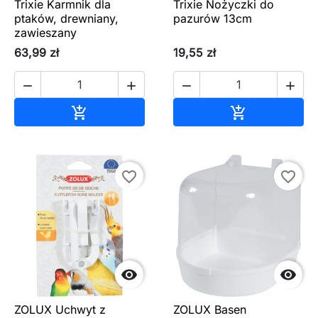
Trixie Karmnik dla
Trixie Nożyczki do
ptaków, drewniany,
pazurów 13cm
zawieszany
63,99 zł
19,55 zł




Dodaj do koszyka
Dodaj do ko


favorite_border
favorite_border


ZOLUX Uchwyt z
ZOLUX Basen