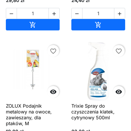
29,80 zł
24,40 zł




Dodaj do koszyka
Dodaj do ko


favorite_border
favorite_border


ZOLUX Podajnik
Trixie Spray do
metalowy na owoce,
czyszczenia klatek,
zawieszany, dla
cytrynowy 500ml
ptaków, M