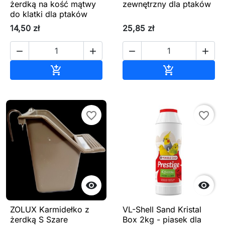
żerdką na kość mątwy
zewnętrzny dla ptaków
do klatki dla ptaków
14,50 zł
25,85 zł




Dodaj do koszyka
Dodaj do ko


favorite_border
favorite_border


ZOLUX Karmidełko z
VL-Shell Sand Kristal
żerdką S Szare
Box 2kg - piasek dla