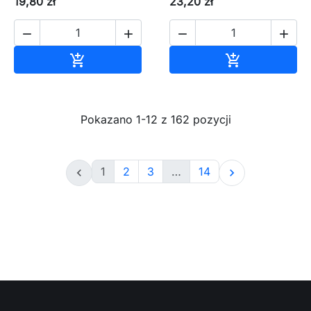
19,80 zł
23,20 zł




Dodaj do koszyka
Dodaj do ko


Pokazano 1-12 z 162 pozycji
1
2
3
…
14

