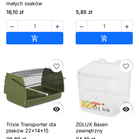
małych ssaków
16,10 zł
5,85 zł




Dodaj do koszyka
Dodaj do ko


favorite_border
favorite_border


Trixie Transporter dla
ZOLUX Basen
ptaków 22x14x15
zewnętrzny