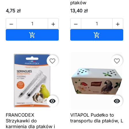
ptaków
4,75 zł
13,40 zł




Dodaj do koszyka
Dodaj do ko


favorite_border
favorite_border


FRANCODEX
VITAPOL Pudełko to
Strzykawki do
transportu dla ptaków, L
karmienia dla ptaków i