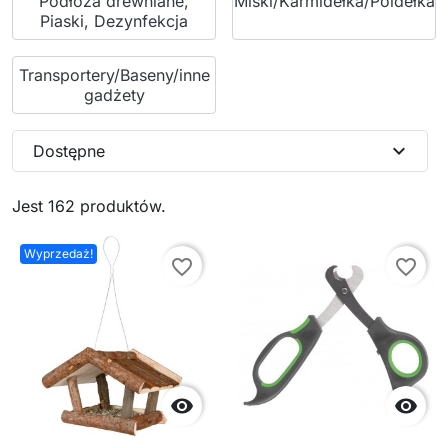
Podłoża drewniane,
Miski/Karmidełka/Poidełka
Piaski, Dezynfekcja
Transportery/Baseny/inne
gadżety
expand_more
Dostępne
Jest 162 produktów.
Wyprzedaż!
favorite_border
favorite_border

