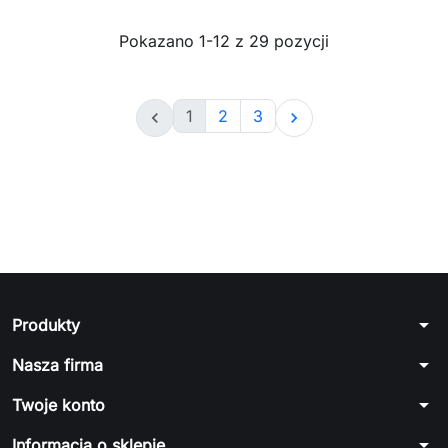
Pokazano 1-12 z 29 pozycji
1
2
3


arrow_drop_down
Produkty
arrow_drop_down
Nasza firma
arrow_drop_down
Twoje konto
arrow_drop_down
Informacja o sklepie