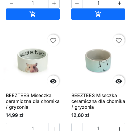




Dodaj do koszyka
Dodaj do ko


favorite_border
favorite_border


BEEZTEES Miseczka
BEEZTEES Miseczka
ceramiczna dla chomika
ceramiczna dla chomika
/ gryzonia
/ gryzonia
14,99 zł
12,60 zł



