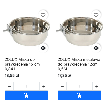
favorite_border
favorite_border


ZOLUX Miska do
ZOLUX Miska metalowa
przykręcenia 15 cm
do przykręcenia 12cm
0,84 L
0,56L
18,55 zł
17,35 zł




Dodaj do koszyka
Dodaj do ko

