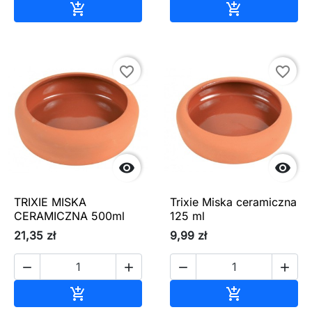
Dodaj do koszyka
Dodaj do ko


favorite_border
favorite_border


TRIXIE MISKA
Trixie Miska ceramiczna
CERAMICZNA 500ml
125 ml
21,35 zł
9,99 zł




Dodaj do koszyka
Dodaj do ko

