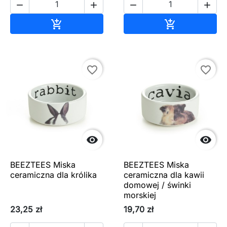




Dodaj do koszyka
Dodaj do ko


favorite_border
favorite_border


BEEZTEES Miska
BEEZTEES Miska
ceramiczna dla królika
ceramiczna dla kawii
domowej / świnki
morskiej
23,25 zł
19,70 zł