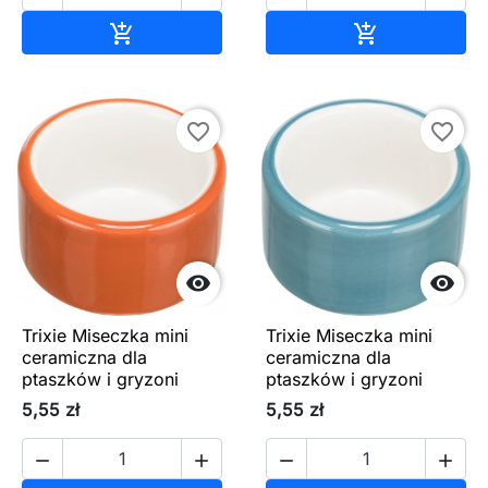
Dodaj do koszyka
Dodaj do ko


favorite_border
favorite_border


Trixie Miseczka mini
Trixie Miseczka mini
ceramiczna dla
ceramiczna dla
ptaszków i gryzoni
ptaszków i gryzoni
5,55 zł
5,55 zł



