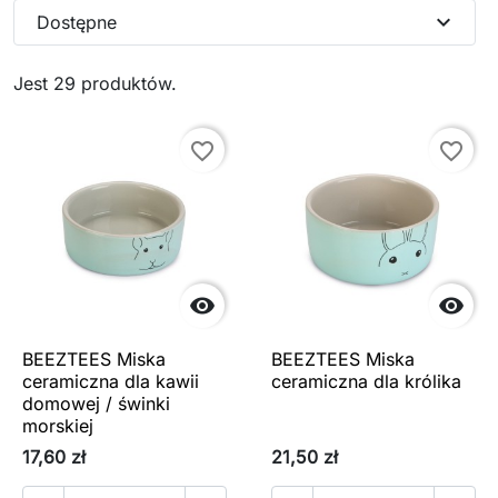
expand_more
Dostępne
Jest 29 produktów.
favorite_border
favorite_border


BEEZTEES Miska
BEEZTEES Miska
ceramiczna dla kawii
ceramiczna dla królika
domowej / świnki
morskiej
17,60 zł
21,50 zł