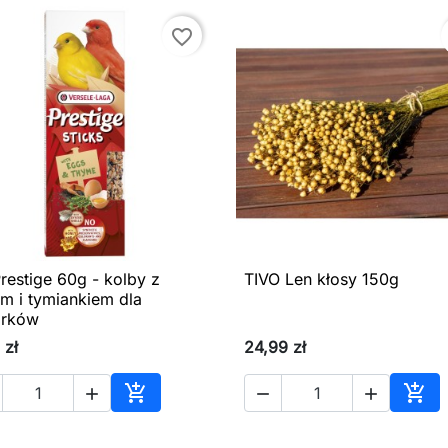
favorite_border
restige 60g - kolby z
TIVO Len kłosy 150g

Szybki podgląd

Szybki podgląd
em i tymiankiem dla
arków
 zł
24,99 zł





Dodaj do koszyka
Dod