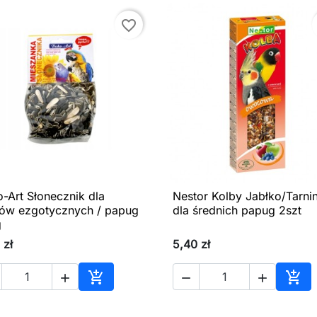
favorite_border
-Art Słonecznik dla
Nestor Kolby Jabłko/Tarni

Szybki podgląd

Szybki podgląd
ów ezgotycznych / papug
dla średnich papug 2szt
g
 zł
5,40 zł





Dodaj do koszyka
Dod