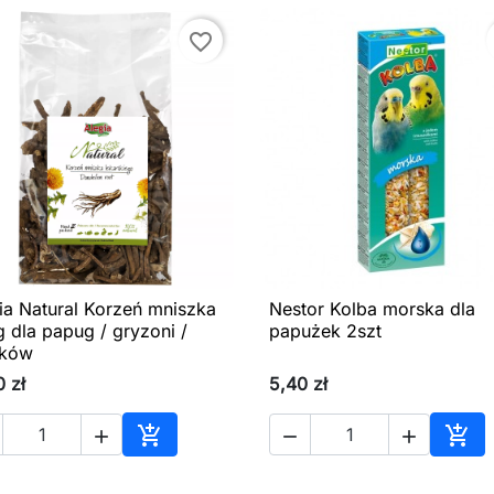
favorite_border
ia Natural Korzeń mniszka
Nestor Kolba morska dla

Szybki podgląd

Szybki podgląd
 dla papug / gryzoni /
papużek 2szt
ików
0 zł
5,40 zł





Dodaj do koszyka
Dod