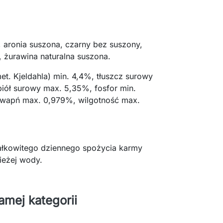
 aronia suszona, czarny bez suszony,
, żurawina naturalna suszona.
met. Kjeldahla) min. 4,4%, tłuszcz surowy
iół surowy max. 5,35%, fosfor min.
 wapń max. 0,979%, wilgotność max.
ałkowitego dziennego spożycia karmy
ieżej wody.
amej kategorii