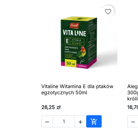
favorite_border
Vitaline Witamina E dla ptaków
Aleg

Szybki podgląd
egzotycznych 50ml
300g
król
26,25 zł
16,7




Dodaj do koszyka