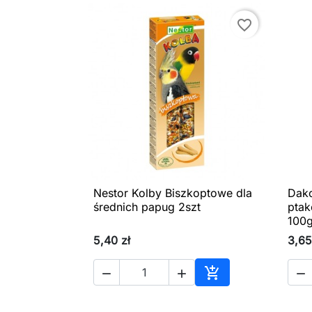
favorite_border
Nestor Kolby Biszkoptowe dla
Dako

Szybki podgląd
średnich papug 2szt
ptak
100
5,40 zł
3,65




Dodaj do koszyka