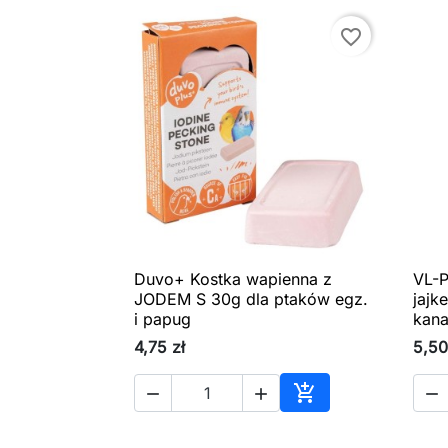
favorite_border
Duvo+ Kostka wapienna z
VL-P

Szybki podgląd
JODEM S 30g dla ptaków egz.
jajk
i papug
kan
4,75 zł
5,50




Dodaj do koszyka