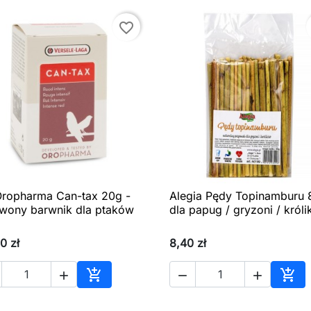
favorite_border
ropharma Can-tax 20g -
Alegia Pędy Topinamburu 

Szybki podgląd

Szybki podgląd
wony barwnik dla ptaków
dla papug / gryzoni / król
0 zł
8,40 zł





Dodaj do koszyka
Dod