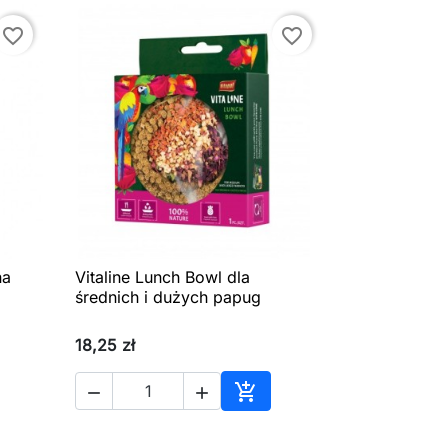
favorite_border
favorite_border
na
Vitaline Lunch Bowl dla

Szybki podgląd
średnich i dużych papug
18,25 zł



aj do koszyka
Dodaj do koszyka