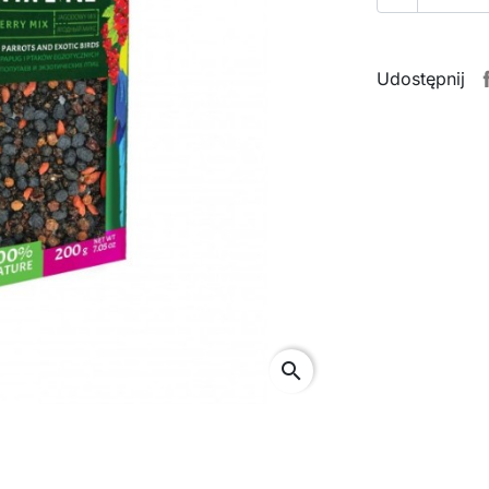
Udostępnij
search