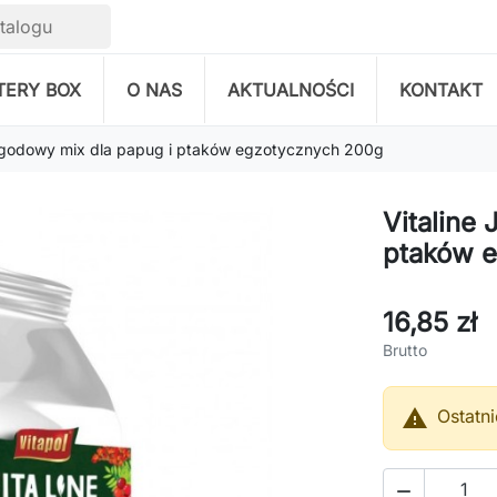
TERY BOX
O NAS
AKTUALNOŚCI
KONTAKT
Jagodowy mix dla papug i ptaków egzotycznych 200g
Vitaline
ptaków 
16,85 zł
Brutto

Ostatn
