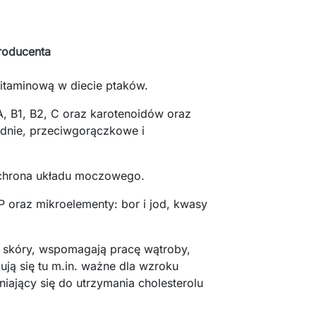
roducenta
taminową w diecie ptaków.
A, B1, B2, C oraz karotenoidów oraz
dnie, przeciwgorączkowe i
ochrona układu moczowego.
P oraz mikroelementy: bor i jod, kwasy
 skóry, wspomagają pracę wątroby,
ją się tu m.in. ważne dla wzroku
niający się do utrzymania cholesterolu