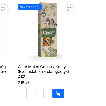
Wyprzedaż!
favorite_border
favorite_border
80g
Witte Molen Country Kolby

Szybki podgląd
ików
Sezam/Jabłka - dla egzotyki
2szt
7,15 zł



aj do koszyka
Dodaj do koszyka