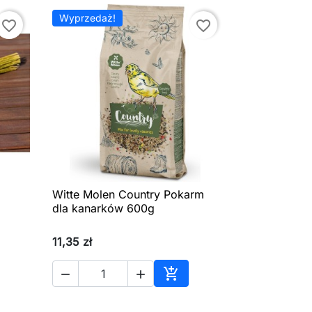
Wyprzedaż!
favorite_border
favorite_border
Witte Molen Country Pokarm

Szybki podgląd
dla kanarków 600g
11,35 zł



aj do koszyka
Dodaj do koszyka