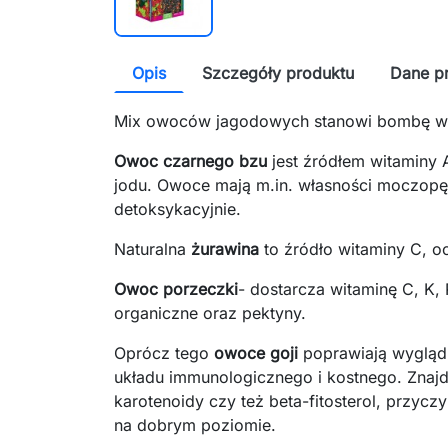
Opis
Szczegóły produktu
Dane p
Mix owoców jagodowych stanowi
bombę wi
Owoc czarnego bzu
jest źródłem witaminy 
jodu. Owoce mają m.in. własności moczopę
detoksykacyjnie.
Naturalna
żurawina
to źródło witaminy C, 
Owoc porzeczki
- dostarcza witaminę C, K, 
organiczne oraz pektyny.
Oprócz tego
owoce goji
poprawiają wygląd
układu immunologicznego i kostnego. Znajdu
karotenoidy czy też beta-fitosterol, przyczy
na dobrym poziomie.