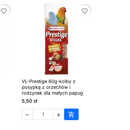
favorite_border
favorite_border
VL-Prestige 60g-kolby z

Szybki podgląd
posypką z orzechów i
rodzynek dla małych papug
5,50 zł



aj do koszyka
Dodaj do koszyka