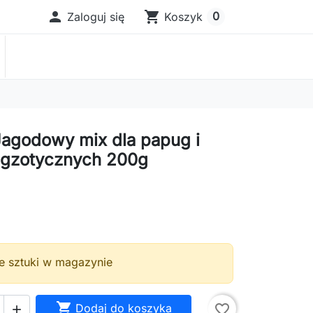

shopping_cart
0
Zaloguj się
Koszyk
 Jagodowy mix dla papug i
egzotycznych 200g
ie sztuki w magazynie

Dodaj do koszyka
favorite_border
