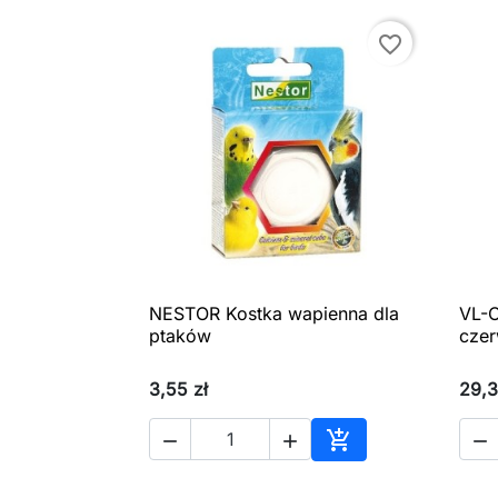
favorite_border
NESTOR Kostka wapienna dla
VL-O

Szybki podgląd
ptaków
czer
3,55 zł
29,3




Dodaj do koszyka