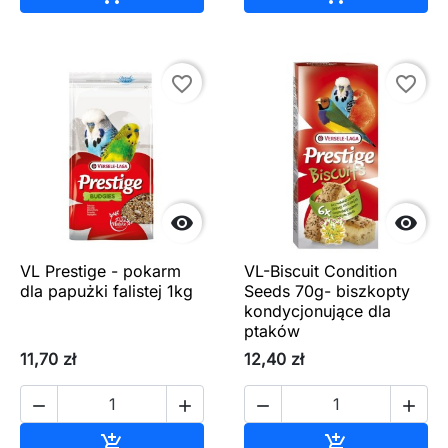
favorite_border
favorite_border


VL Prestige - pokarm
VL-Biscuit Condition
dla papużki falistej 1kg
Seeds 70g- biszkopty
kondycjonujące dla
ptaków
11,70 zł
12,40 zł




Dodaj do koszyka
Dodaj do ko

