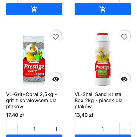
Dodaj do koszyka
Dodaj do ko


favorite_border
favorite_border


VL-Grit+Coral 2,5kg -
VL-Shell Sand Kristal
grit z koralowcem dla
Box 2kg - piasek dla
ptaków
ptaków
17,40 zł
13,40 zł



