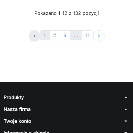
Pokazano 1-12 z 132 pozycji
1
2
3
…
11


arrow_drop_down
Produkty
arrow_drop_down
Nasza firma
arrow_drop_down
Twoje konto
arrow_drop_down
Informacja o sklepie