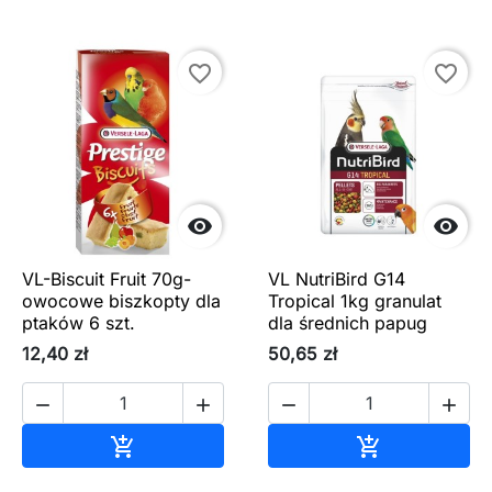
favorite_border
favorite_border


VL-Biscuit Fruit 70g-
VL NutriBird G14
owocowe biszkopty dla
Tropical 1kg granulat
ptaków 6 szt.
dla średnich papug
12,40 zł
50,65 zł




Dodaj do koszyka
Dodaj do ko

