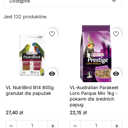
expand_more
Dostępne
Jest 132 produktów.
favorite_border
favorite_border


VL NutriBird B14 800g
VL-Australian Parakeet
granulat dla papużek
Loro Parque Mix 1kg -
pokarm dla średnich
papug
27,40 zł
22,15 zł



