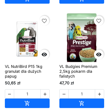
favorite_border
favorite_border


VL NutriBird P15 1kg
VL Budgies Premium
granulat dla dużych
2,5kg pokarm dla
papug
falistych
50,65 zł
47,70 zł




Dodaj do koszyka
Dodaj do ko

