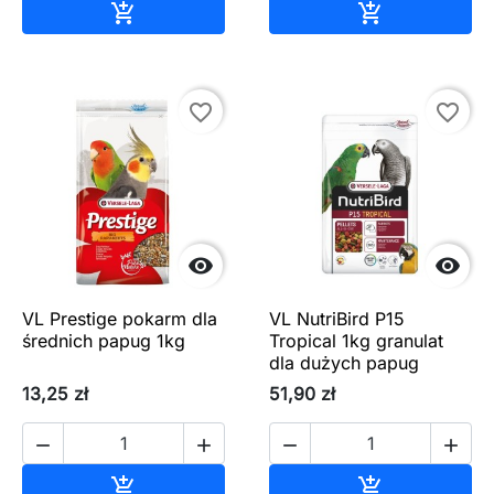
Dodaj do koszyka
Dodaj do ko


favorite_border
favorite_border


VL Prestige pokarm dla
VL NutriBird P15
średnich papug 1kg
Tropical 1kg granulat
dla dużych papug
13,25 zł
51,90 zł




Dodaj do koszyka
Dodaj do ko

